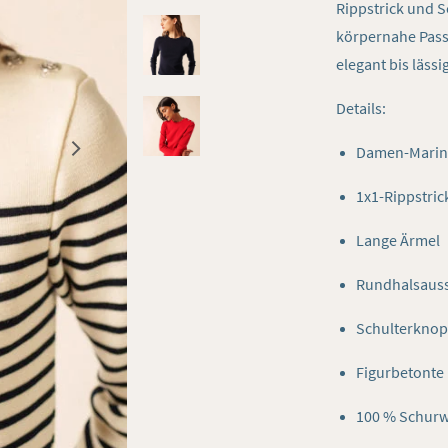
Rippstrick und S
körpernahe Passf
elegant bis lässig
Details:
Damen-Marin
1x1-Rippstric
Lange Ärmel
Rundhalsauss
Schulterknopf
Figurbetonte
100 % Schurw