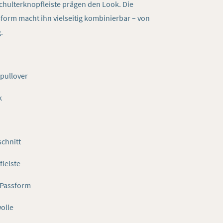
chulterknopfleiste prägen den Look. Die
orm macht ihn vielseitig kombinierbar – von
.
pullover
k
chnitt
leiste
 Passform
olle