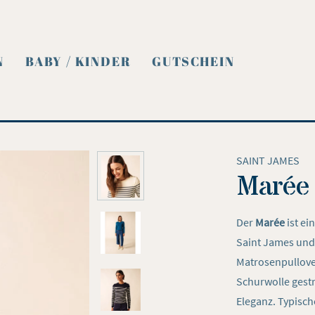
N
BABY / KINDER
GUTSCHEIN
SAINT JAMES
Marée
Der
Marée
ist ei
Saint James und 
Matrosenpullover
Schurwolle gestr
Eleganz. Typisch