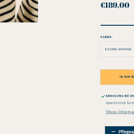
NORMAL
€189,00
PREIS
FARBE:
IN DEN 
ABHOLUNG BEI
D
Gewöhnlich fert
Shop-Informa
Pflege